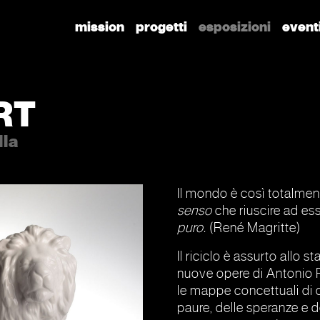
mission
progetti
esposizioni
event
RT
lla
Il mondo è così totalme
senso
che riuscire ad ess
puro.
(René Magritte)
Il riciclo è assurto allo 
nuove opere di Antonio
le mappe concettuali di q
paure, delle speranze e de