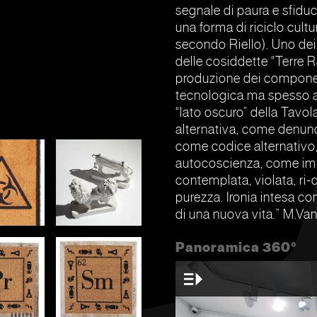
segnale di paura e sfiduci
una forma di riciclo cul
secondo Riello). Uno dei
delle cosiddette “Terre Ra
produzione dei component
tecnologica ma spesso an
“lato oscuro” della Tavo
alternativa, come denun
come codice alternativo,
autocoscienza, come imm
contemplata, violata, ri-de
purezza. Ironia intesa c
di una nuova vita.” M.Van
Panoramica 360°