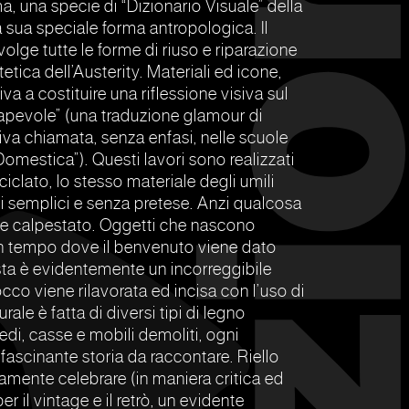
una specie di “Dizionario Visuale” della
la sua speciale forma antropologica. Il
volge tutte le forme di riuso e riparazione
etica dell’Austerity. Materiali ed icone,
va a costituire una riflessione visiva sul
pevole” (una traduzione glamour di
va chiamata, senza enfasi, nelle scuole
omestica”). Questi lavori sono realizzati
ciclato, lo stesso materiale degli umili
ni semplici e senza pretese. Anzi qualcosa
ene calpestato. Oggetti che nascono
n tempo dove il benvenuto viene dato
ista è evidentemente un incorreggibile
 cocco viene rilavorata ed incisa con l’uso di
urale è fatta di diversi tipi di legno
edi, casse e mobili demoliti, ogni
ascinante storia da raccontare. Riello
mente celebrare (in maniera critica ed
er il vintage e il retrò, un evidente