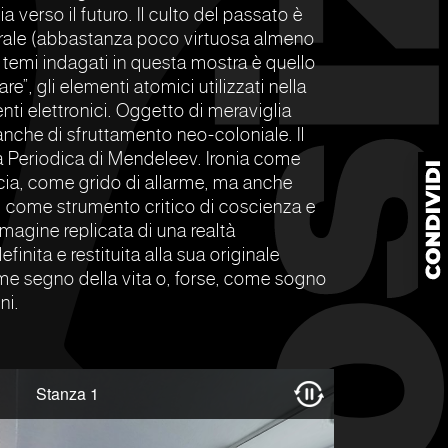
a verso il futuro. Il culto del passato è
turale (abbastanza poco virtuosa almeno
 temi indagati in questa mostra è quello
re”, gli elementi atomici utilizzati nella
i elettronici. Oggetto di meraviglia
che di sfruttamento neo-coloniale. Il
la Periodica di Mendeleev. Ironia come
cia, come grido di allarme, ma anche
 come strumento critico di coscienza e
agine replicata di una realtà
finita e restituita alla sua originale
ome segno della vita o, forse, come sogno
ni.