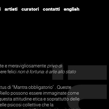
i
artisti
curatori
contatti
english
nte e meravigliosamente
privo di
ere felici
non è fortuna: è arte allo stato
status di “Mantra obbligatorio” . Queste
 Riello possono essere immaginate come
uesta attitudine etica e soprattutto delle
lle psicosi collettive che la