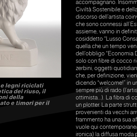
accompagnano. Insomma, 
Civiltà Sostenibile e del
discorso dell’artista coin
che sono connessi all’Est
assieme, vanno in definiti
cosiddetto “Lusso Consa
quella che un tempo veni
dell’obbligo “Economia D
solo con fibre di cocco ri
zerbini, oggetti quotidia
che, per definizione, vi
dicendo “welcome!” in u
 legni riciclati
sempre più di rado (l’art
tica del riuso, il
ni della
ottimista...). La fibra di
ato e timori per il
un plotter. La parte strutt
provenienti da vecchi arr
frammento ha una sua aff
vuole qui contemporanea
ironica) la diffusa moda p