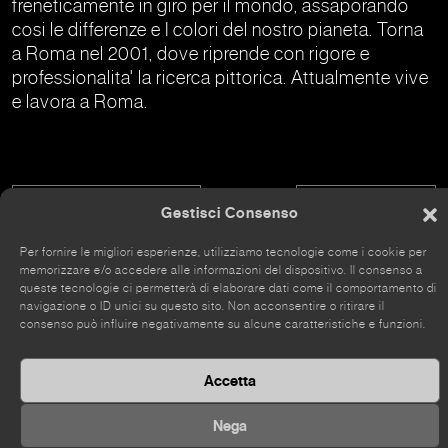
freneticamente in giro per il mondo, assaporando
cosi le differenze e I colori del nostro pianeta. Torna
a Roma nel 2001, dove riprende con rigore e
professionalita' la ricerca pittorica. Attualmente vive
e lavora a Roma.
Flaminia Mantegazza
Francesca Tulli
Gestisci Consenso
Per fornire le migliori esperienze, utilizziamo tecnologie come i cookie per
memorizzare e/o accedere alle informazioni del dispositivo. Il consenso a
queste tecnologie ci permetterà di elaborare dati come il comportamento di
navigazione o ID unici su questo sito. Non acconsentire o ritirare il
consenso può influire negativamente su alcune caratteristiche e funzioni.
Il sito è stato rinnovato da poco, alcune parti potrebbero
essere ancora incomplete
Accetta
Nega