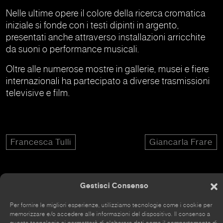
Nelle ultime opere il colore della ricerca cromatica
iniziale si fonde con i testi dipinti in argento,
presentati anche attraverso installazioni arricchite
da suoni o performance musicali.
Oltre alle numerose mostre in gallerie, musei e fiere
internazionali ha partecipato a diverse trasmissioni
televisive e film.
Francesca Tulli
Giancarla Frare
Gestisci Consenso
Per fornire le migliori esperienze, utilizziamo tecnologie come i cookie per
Il sito è stato rinnovato da poco, alcune parti potrebbero
memorizzare e/o accedere alle informazioni del dispositivo. Il consenso a
essere ancora incomplete