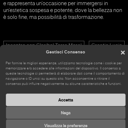
e rappresenta un’occasione per immergersi in
un’estetica sospesa e potente, dove la bellezza non
è solo fine, ma possibilità di trasformazione.
Incontro con Claribel Terre Morel
Creatio Lucis
Gestisci Consenso
Per fornire le migliori esperienze, utilizziamo tecnologie come i cookie per
memorizzare e/o accedere alle informazioni del dispositivo. Il consenso a
queste tecnologie ci permetterà di elaborare dati come il comportamento di
navigazione o ID unici su questo sito. Non acconsentire o ritirare il
Il sito è stato rinnovato da poco, alcune parti potrebbero
consenso può influire negativamente su alcune caratteristiche e funzioni.
essere ancora incomplete
Accetta
Nega
©
2026 Kou Gallery
Visualizza le preferenze