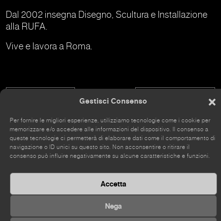
Dal 2002 insegna Disegno, Scultura e Installazione
alla RUFA.
Vive e lavora a Roma.
Consuelo Mura
Denise Montresor
Gestisci Consenso
Per fornire le migliori esperienze, utilizziamo tecnologie come i cookie per
memorizzare e/o accedere alle informazioni del dispositivo. Il consenso a
queste tecnologie ci permetterà di elaborare dati come il comportamento di
navigazione o ID unici su questo sito. Non acconsentire o ritirare il
consenso può influire negativamente su alcune caratteristiche e funzioni.
The site has recently been renovated, so some parts
may still be incomplete.
Accetta
Nega